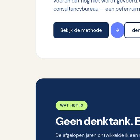
voeren dat nog niet wordt gevoerd.
consultancybureau — een oefenruimte
Bekijk de methode
den
WAT HET IS
Geen denktank. 
De afgelopen jaren ontwikkelde ik ee