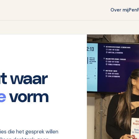
Over mij
Pen
ut waar
e
vorm
es die het gesprek willen