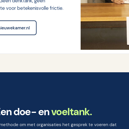
 Geen denktank, geen
 voor betekenisvolle frictie.
ieuwekamer.nl
Een doe- en
voeltank.
n methode om met organisaties het gesprek te voeren dat