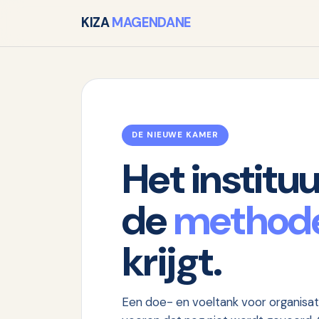
KIZA
MAGENDANE
DE NIEUWE KAMER
Het institu
de
method
krijgt.
Een doe- en voeltank voor organisati