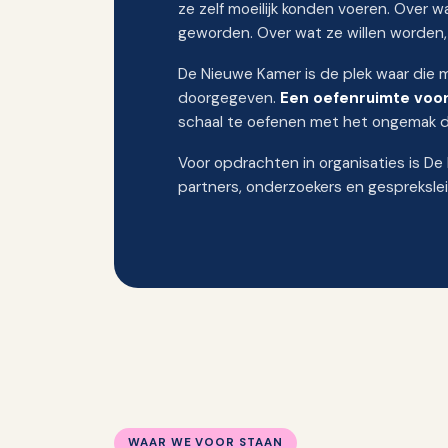
ze zelf moeilijk konden voeren. Over w
geworden. Over wat ze willen worden,
De Nieuwe Kamer is de plek waar die
doorgegeven.
Een oefenruimte voor 
schaal te oefenen met het ongemak da
Voor opdrachten in organisaties is De
partners, onderzoekers en gesprekslei
WAAR WE VOOR STAAN