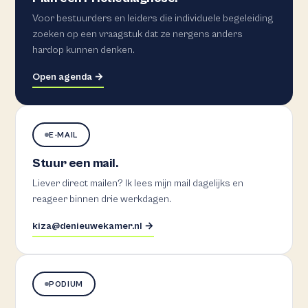
Voor bestuurders en leiders die individuele begeleiding
zoeken op een vraagstuk dat ze nergens anders
hardop kunnen denken.
Open agenda →
E-MAIL
Stuur een mail.
Liever direct mailen? Ik lees mijn mail dagelijks en
reageer binnen drie werkdagen.
kiza@denieuwekamer.nl →
PODIUM