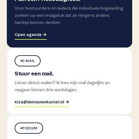
Voor bestuurders en leiders die individuele begeleiding
zoeken op een vraagstuk dat ze nergens anders
hardop kunnen denken.
Open agenda →
E-MAIL
Stuur een mail.
Liever direct mailen? Ik lees mijn mail dagelijks en
reageer binnen drie werkdagen.
kiza@denieuwekamer.nl →
PODIUM