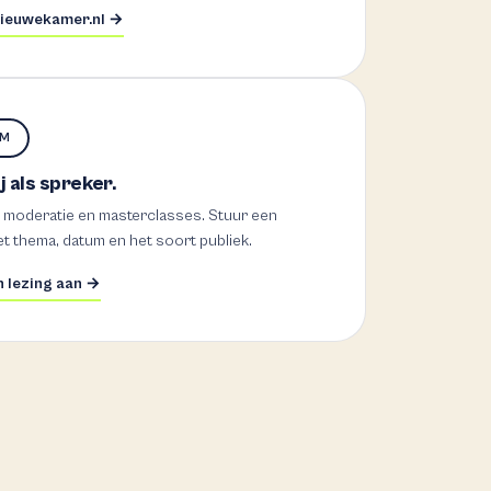
ieuwekamer.nl →
UM
j als spreker.
 moderatie en masterclasses. Stuur een
t thema, datum en het soort publiek.
 lezing aan →