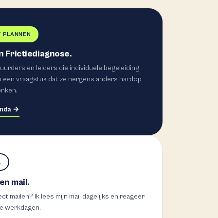
T PLANNEN
n Frictiediagnose.
urders en leiders die individuele begeleiding
 een vraagstuk dat ze nergens anders hardop
enken.
nda →
L
en mail.
ect mailen? Ik lees mijn mail dagelijks en reageer
ie werkdagen.