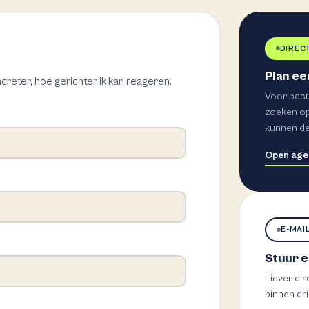
DIREC
Plan ee
creter, hoe gerichter ik kan reageren.
Voor bestu
zoeken op
kunnen d
Open age
E-MAI
Stuur e
Liever dir
binnen dr